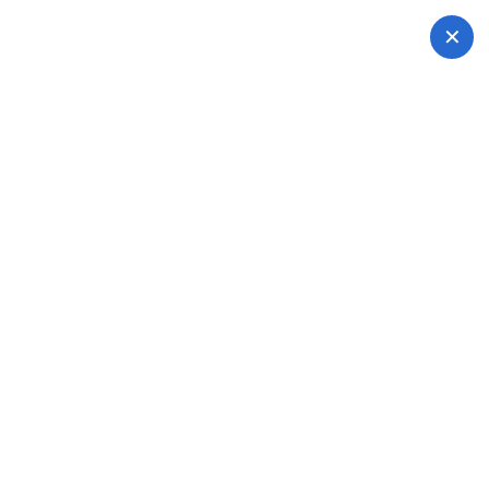
✕
育
小说更新
联系我们
登录平台
皇冠体育
专业 · 信赖 · 安全
立即注册