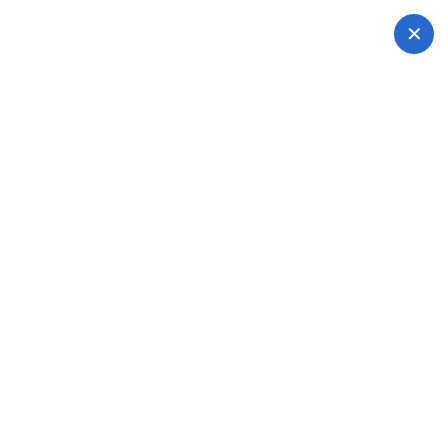
✕
育
小说更新
联系我们
登录平台